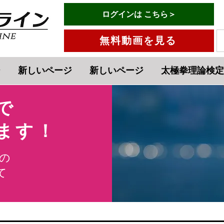
有料会員ログインはこちら→
ログインは こちら＞
メニュー
無料動画を見る
ジ
新しいページ
新しいページ
太極拳理論検定
で
きます！
の
​