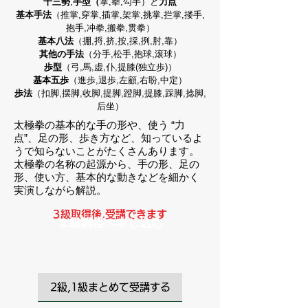
十三勢
,
手型（
掌,拳,勾手）と
力点
基本手法
（推掌,穿掌,插掌,架掌,挑掌,拦掌,搂手,
抱手,冲拳,搬拳,贯拳）
基本八法
（掤,捋,挤,按,採,挒,肘,靠）
其他の手法
（分手,松手,抱球,滚球）
歩型
（弓,馬,虚,仆,提膝(独立歩)）
基本五歩
（進歩,退歩,左顧,右盼,中定）
歩法
（扣脚,摆脚,收脚,提脚,蹬脚,提膝,踩脚,捻脚,
后坐）
太極拳の基本的な手の形や、使う “力
点”、足の形、歩き方など、知っているよ
うで知らないことがたくさんあります。
太極拳の名称の起源から、手の形、足の
形、使い方、基本的な動きなどを細かく
実演しながら解説。
3級取得後,受講できます
２級講座へ申し込む
2級,1級まとめて受講する