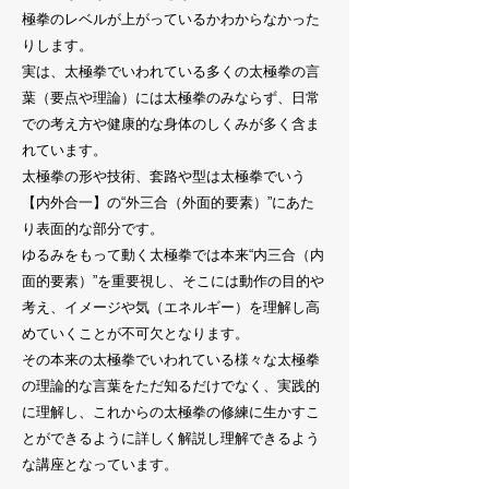
極拳のレベルが上がっているかわからなかった
りします。
実は、太極拳でいわれている多くの太極拳の言
葉（要点や理論）には太極拳のみならず、日常
での考え方や健康的な身体のしくみが多く含ま
れています。
太極拳の形や技術、套路や型は太極拳でいう
【内外合一】の“外三合（外面的要素）”にあた
り表面的な部分です。
ゆるみをもって動く太極拳では本来“内三合（内
面的要素）”を重要視し、そこには動作の目的や
考え、イメージや気（エネルギー）を理解し高
めていくことが不可欠となります。
その本来の太極拳でいわれている様々な太極拳
の理論的な言葉をただ知るだけでなく、実践的
に理解し、これからの太極拳の修練に生かすこ
とができるように詳しく解説し理解できるよう
な講座となっています。