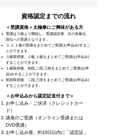
資格認定までの流れ
＜受講資格＞太極拳にご興味がある方
受講は３級より開始し、受講認定後、次の各級位、
段位への受講となります。
３,２,１級の受講をまとめてご受講(お申込み)するこ
とができます。
３級取得後、２級,１級をまとめてご受講(お申込み)
することができます。
１級取得後、初段,二段,三段をまとめてご
受講(お申
込)みすることができます。
初段取得後、二段,三段をまとめてご
受講(お申込み
)
することができます。
＜お申込みから認定証送付まで＞
お申し込み・ご決済（クレジットカー
ド）
講座のご受講（オンライン受講または
DVD受講）
お申し込み後、約10日以内に「認定証」