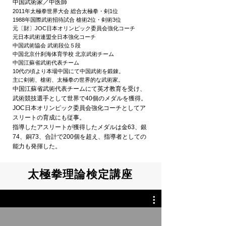
中国武術家／中医師
2011年太極拳世界大会 総合太極拳・剣1位
1988年国際武術招待試合 槍術2位・剣術3位
元〔財〕JOC日本オリンピック委員会強化コーチ
元日本武術連盟全日本強化コーチ
中国武術協会 武術段位５段
中国北京什刹海体育学校 北京武術チーム
中国江蘇省武術代表チーム
10代の頃より本場中国にて中国武術を鍛錬。
主に剣術、槍術、太極拳の世界的な武術家。
中国江蘇省武術代表チームにて英才教育を受け、
武術競技選手として世界で40個のメダルを獲得。
JOC日本オリンピック委員会強化コーチとしてア
スリートの育成にも従事。
指導したアスリートが獲得したメダルは金63、銀
74、銅73、合計で200個を超え、指導者としての
能力も発揮した。
太極拳理論検定講座