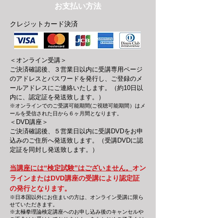
お支払い方法
クレジットカード決済
＜オンライン受講＞
ご決済確認後、３営業日以内に受講専用ページ
のアドレスとパスワードを発行し、ご登録のメ
ールアドレスにご連絡いたします。（約10日以
内に、認定証を発送致します。）
​※オンラインでのご受講可能期間(ご視聴可能期間）はメ
ールを受信された日から６ヶ月間となります。
＜DVD講座＞
ご決済確認後、５営業日以内に受講DVDをお申
込みのご住所へ発送致します。（受講DVDに認
定証を同封し発送致します。）
当講座には“検定試験”はございません。
オン
ラインまたはDVD講座の受講により認定証
の発行となります。
※日本国以外
にお住まいの方は、オンライン受講に限ら
せていただきます。
※太極拳理論検定講座へのお申し込み後のキャンセルや