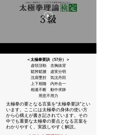
＜太極拳要訣（57分）＞
虚領頂勁 含胸抜背
鬆胯鬆腰 虚実分明
沈肩墜肘 気沈丹田
上下相随 内外合一
相連不断 動中求静
用意不用力
太極拳の要となる言葉を“太極拳要訣”とい
います。ここには太極拳の身体の使い方
から心構えが書き記されています。その
中でも重要な太極拳の要点となる言葉を
わかりやすく、実践しやすく解説。