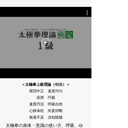
＜太極拳上級理論（42分）＞
尾閭中正 速度均匀
収胯
円襠
連貫円活 呼吸自然
心静体松 尚柔抑剛
無過不及 須知陰陽
太極拳の身体・意識の使い方、呼吸、ゆ