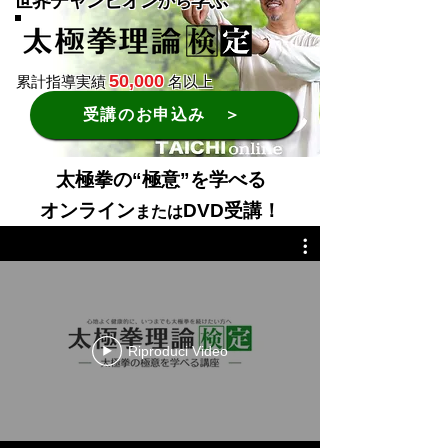
世界チャンピオン
学ぶ
から
50,000
累計指導実績
名以上
受講のお申込み ＞
太極拳の“極意”を学べる
オンライン
DVD受講！
または
Riproduci Video