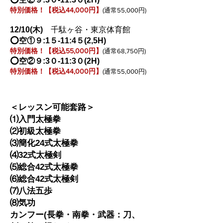
特別価格！【税込44,000円】
(通常55,000円)
12/10
(木
)
千駄ヶ谷・東京体育館
⭕️空①９:1５-11:4５(2,5H)
特別価格！【税込55,000円】
(通常68,750円)
⭕️空②９:3０-11:3０(2H)
特別価格！【税込44,000円】
(通常55,000円)
＜レッスン可能套路＞
⑴入門太極拳
⑵初級太極拳
⑶簡化24式太極拳
⑷32式太極剣
⑸総合42式太極拳
⑹総合42式太極剣
⑺
八法五歩
⑻気功
カンフー(長拳・南拳・武器：刀、