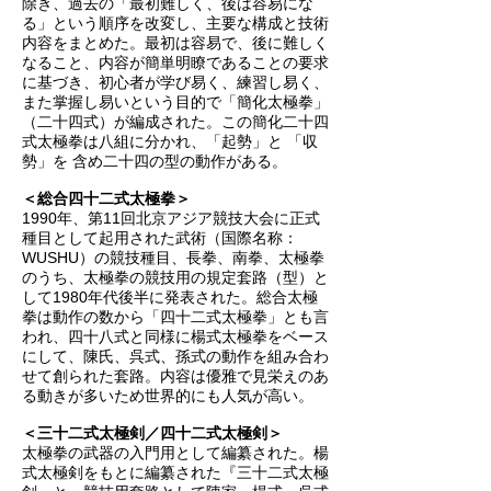
除き、過去の「最初難しく、後は容易にな
る」という順序を改変し、主要な構成と技術
内容をまとめた。最初は容易で、後に難しく
なること、内容が簡単明瞭であることの要求
に基づき、初心者が学び易く、練習し易く、
また掌握し易いという目的で「簡化太極拳」
（二十四式）が編成された。この簡化二十四
式太極拳は八組に分かれ、「起勢」と 「収
勢」を 含め二十四の型の動作がある。
＜総合四十二式太極拳＞
1990年、第11回北京アジア競技大会に正式
種目として起用された武術（国際名称：
WUSHU）の競技種目、長拳、南拳、太極拳
のうち、太極拳の競技用の規定套路（型）と
して1980年代後半に発表された。総合太極
拳は動作の数から「四十二式太極拳」とも言
われ、四十八式と同様に楊式太極拳をベース
にして、陳氏、呉式、孫式の動作を組み合わ
せて創られた套路。
内容は優雅で見栄えのあ
る動きが多いため世界的にも人気が高い。
＜三十二式太極剣／四十二式太極剣＞
太極拳の武器の入門用として編纂された。楊
式太極剣をもとに編纂された『三十二式太極