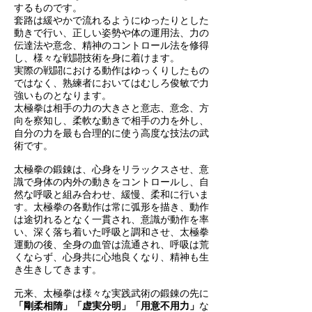
するものです。
套路は緩やかで流れるようにゆったりとした
動きで行い、正しい姿勢や体の運用法、力の
伝達法や意念、精神のコントロール法を修得
し、様々な戦闘技術を身に着けます。
実際の戦闘における動作はゆっくりしたもの
ではなく、熟練者においてはむしろ俊敏で力
強いものとなります。
太極拳は相手の力の大きさと意志、意念、方
向を察知し、柔軟な動きで相手の力を外し、
自分の力を最も合理的に使う高度な技法の武
術です。
太極拳の鍛錬は、心身をリラックスさせ、意
識で身体の内外の動きをコントロールし、自
然な呼吸と組み合わせ、緩慢、柔和に行いま
す。太極拳の各動作は常に弧形を描き、動作
は途切れるとなく一貫され、意識が動作を率
い、深く落ち着いた呼吸と調和させ、太極拳
運動の後、全身の血管は流通され、呼吸は荒
くならず、心身共に心地良くなり、精神も生
き生きしてきます。
元来、太極拳は様々な実践武術の鍛錬の先に
「剛柔相隋」「虚実分明」「用意不用力」
な