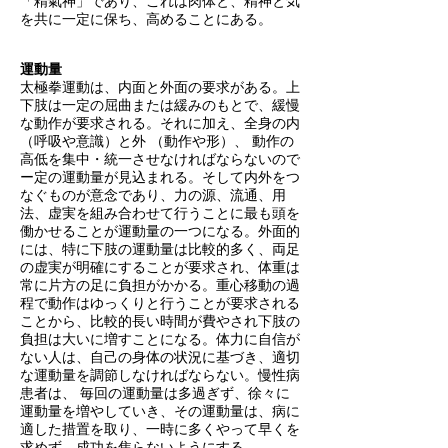
「精氣神」であり、これは肉体と、精神と気
を共に一定に保ち、高めることにある。
運動量
太極拳運動は、内面と外面の要求がある。
上
下肢は一定の屈曲または緩みのもとで、緩慢
な動作が要求される。
それに加え、全身の内
（呼吸や意識）と外 （動作や形）、 動作の
高低を集中・統一させなければならないので
ー定の運動量が見込まれる。そして内外をつ
なぐものが意念であり、力の源、流通、用
法、虚実を組み合わせて行うことに最も頭を
働かせることが運動量の一つになる。
外面的
には、特に下肢の運動量は比較的多く、両足
の虚実が明確にすることが要求され、体重は
常に片方の足に負担がかかる。重心移動の過
程で動作はゆっくりと行うことが要求される
ことから、比較的長い時間が費やされ下肢の
負担は大いに増すことになる。体力に自信が
ない人は、自己の身体の状況に基づき、適切
な運動量を調節しなければならない。慢性病
患者は、 毎回の運動量は多過ぎず、徐々に
運動量を増やしていき、その運動量は、病に
適した措置を取り、一時に多くやって早くを
求めず、成功を焦らないようにする。