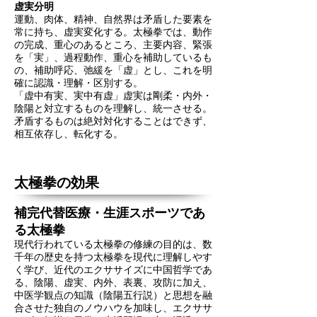
虚実分明
運動、肉体、精神、自然界は矛盾した要素を
常に持ち、虚実変化する。太極拳では、動作
の完成、重心のあるところ、主要内容、緊張
を「実」、過程動作、重心を補助しているも
の、補助呼応、弛緩を「虚」とし、これを明
確に認識・理解・区別する。
「虚中有実、実中有虚」虚実は剛柔・内外・
陰陽と対立するものを理解し、統一させる。
矛盾するものは絶対対化することはできず、
相互依存し、転化する。
太極拳の効果
補完代替医療・生涯スポーツであ
る太極拳
現代行われている太極拳の修練の目的は、数
千年の歴史を持つ太極拳を現代に理解しやす
く学び、近代のエクササイズに中国哲学であ
る、陰陽、虚実、内外、表裏、攻防に加え、
中医学観点の知識（陰陽五行説）と思想を融
合させた独自のノウハウを加味し、エクササ