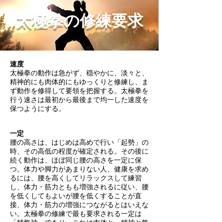
太極拳の修練要求
速度
太極拳の動作は急がず、穏やかに、淡々と、
精神的にも肉体的にもゆっくりと修練し、ま
ず動作を修得して要領を把握する。太極拳を
行う速さは最初から最後まで均一した速度を
保つようにする。
一定
腰の高さは、はじめは高めで行い「起勢」の
時、その高低の程度が確定される。
その後に
続く動作は、ほぼ同じ腰の高さを一定に保
つ。体力や脚力があまりない人、健康を求め
るには、腰を高くしてリラックスして練習
し、体力・筋力ともも増強されるに従い、腰
を低くしてもよいが腰を低くすることが直
接、体力・筋力の増強につながるとはいえな
い。太極拳の修練で最も要求される一定は