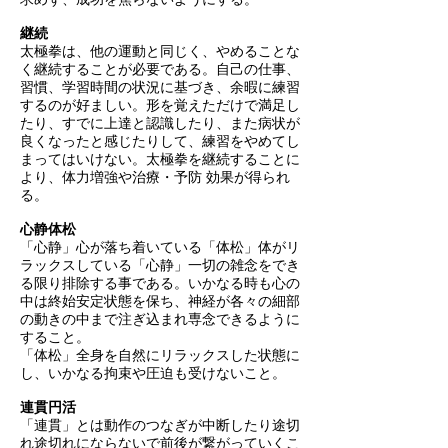
継続
太極拳は、他の運動と同じく、やめることな
く継続することが必要である。自己の仕事、
習慣、学習時間の状況に基づき、余暇に練習
するのが好ましい。形を覚えただけで満足し
たり、すでに上達と認識したり、また病状が
良くなったと感じたりして、練習をやめてし
まってはいけない。太極拳を継続することに
より、体力増強や治療・予防 効果が得られ
る。
心静体松
「心静」心が落ち着いている
「体松」体がリ
ラックスしている
「心静」一切の雑念をでき
る限り排除する事である。いかなる時も心の
中は終始安定状態を保ち、神経が各々の細部
の動きの中まで注ぎ込まれ専念できるように
すること。
「体松」全身を自然にリラックスした状態に
し、いかなる拘束や圧迫も受けないこと。
連貫円活
「連貫」とは動作のつなぎが中断したり途切
れ途切れにならないで前後が繋がっていくこ