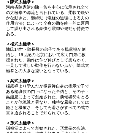
＜陳式太極拳＞
河南省陳家溝の陳一族を中心に伝承され全て
の太極拳の源流と言われている。柔軟で緩や
かな動きと、纏絲勁（螺旋の道理による力の
作用方法）によって全身の勁を統一的に運用
して繰り出される豪快な震脚や発勁が特徴で
ある。
＜楊式太極拳＞
陳氏14世・陳長興の弟子である
楊露禅
が創
始し、19世紀の北京において広く門弟に教
授された。動作は伸び伸びとして柔らかく、
一見して激しい動作を行わない点が、陳式太
極拳との大きな違いとなっている。
＜呉式太極拳＞
楊露禅より学んだが楊露禅自身の指示で子で
ある楊班侯の門下になった全佑と、その子・
呉鑑泉
によって創始された。前傾姿勢をとる
ことが他流派と異なり、独特な風格としては
軽さと機敏さ、そして円滑さがすべての式で
貫き通されることで知られている。
＜孫式太極拳＞
孫禄堂によって創始された。形意拳の歩法、