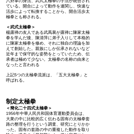
八卦掌の身法、武式太極拳の手法が統合され
ている。開合によって動作を連関し、快速な
活歩によって転換することから、開合活歩太
極拳とも称される。
＜武式太極拳＞
楊露禅の友人である武禹襄が露禅に陳家太極
拳を学んだ後、陳清萍に弟子入りして本格的
に陳家太極拳を修め、それに独自の理論を加
えて創始した。親族にしか伝承されないなど
近年まで保守的な姿勢をとっていたため、伝
承者は極めて少ない。太極拳の名称の由来と
なったと言われる
上記5つの太極拳流派は、「五大太極拳」と
呼ばれる。
制定太極拳
＜簡化二十四式太極拳＞
1956年中華人民共和国体育運動委員会は、
大衆の中に比較的広く伝わる固有の太極拳套
路の整理を行うという調査、研究にとりかか
った。固有の套路の中の重複した動作を取り