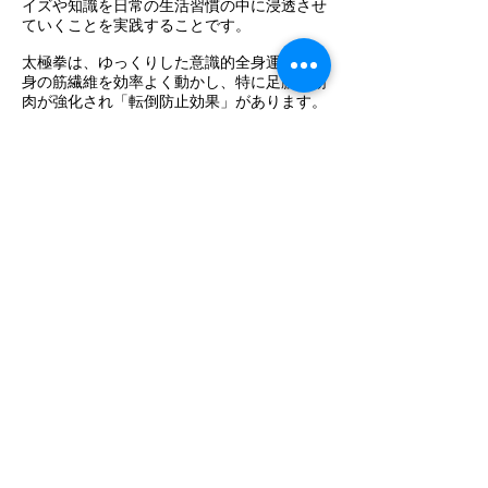
イズや知識を日常の生活習慣の中に浸透させ
ていくことを実践することです。
太極拳は、ゆっくりした意識的全身運動で全
身の筋繊維を効率よく動かし、特に足腰の筋
肉が強化され「転倒防止効果」があります。
動作は「意を以って力を用いず」と言われ、
意識が導く運動により大脳皮質の血行が増加
し大脳が活性化され、脳波にアルファー波が
発生し、エンドルフィンが分泌され、「気持
ち良さ」を作り出し、精神面、情緒面に良好
な効果をもたらします。太極拳の運動によっ
て、心肺機能が増進し、血液性状が良好に保
たれる結果、自己防衛免疫能力も増え、病気
にかかりにくく、またかかっても回復が早い
体質に改善され、自然治癒力、自己回復力、
免疫力が活性化します。
“生涯スポーツ”といわれている太極拳は、ゆ
っくりと均一の速度で、力を使わずに動くの
で、現代人の生活習慣にないもので、手足の
バランスを保ってゆっくり動かすことは、普
段使っていない筋肉と神経系を使い、動作は
緩めて行うので、自分自身の心身の状態が良
く分かり、こわばっている部分や違和感のあ