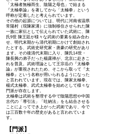
「太極者無極而生、陰陽之母也」で始まる
『太極拳論』を著してから「太極拳」という
呼称が定着したと考えられています。
その他の起源については、明代に河南省温県
常陽村（現陳家溝）に強制移住させられた陳
一族に家伝として伝えられていた武術に、陳
氏9世 陳王廷が様々な武術の要素を組み合わ
せ、明代末期から清代初期にかけて創始され
たとする、武術史研究家・唐豪の研究があり
ます。その後清代末期に入り、陳氏14世・
陳長興の弟子だった楊露禅が、北京に赴きこ
れを普及。武術理論として王宗岳の『太極拳
論』が重視されたため、そこから取って『太
極拳』という名称が用いられるようになった
と言われています。現在では、陳家太極拳、
楊式太極拳、武式太極拳を始めとして様々な
門派が存在します。
太極拳は武術を整理する中で陰陽思想や中国
古代の「導引法」「吐納法」をも結合させる
ことによってでき上がった武術であり、今で
は三百数十年の歴史があると言われていま
す。
【門派】