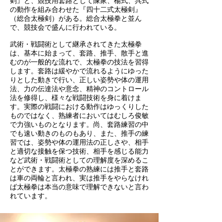
剣』と、競技用套路として陳家、楊式、呉式
の動作を組み合わせた『四十二式太極剣』
（総合太極剣）がある。総合太極拳と並ん
で、競技会で盛んに行われている。
武術・戦闘術として継承されてきた太極拳
は、基本に始まって、套路、推手、散手と進
むのが一般的な流れで、太極拳の技法を習得
します。套路は緩やかで流れるようにゆった
りとした動きで行い、正しい姿勢や体の運用
法、力の伝達法や意念、精神のコントロール
法を修得し、様々な戦闘技術を身に着けま
す。実際の戦闘における動作はゆっくりした
ものではなく、熟練者においてはむしろ俊敏
で力強いものとなります。尚、套路練習の中
でも速い動きのものもあり、また、推手の練
習では、姿勢や体の運用法の正しさや、相手
と適切な接触を保つ技術、相手を感じる能力
など武術・戦闘術としての理解度を深めるこ
とができます。太極拳の熟練には推手と套路
は車の両輪と言われ、実は推手をやらなけれ
ば太極拳は本当の意味で理解できないと言わ
れています。