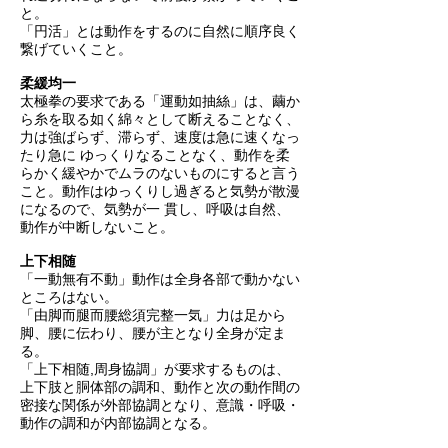
と。
「円活」とは動作をするのに自然に順序良く
繋げていくこと。
柔緩均一
太極拳の要求である「運動如抽絲」は、繭か
ら糸を取る如く綿々として断えることなく、
力は強ばらず、滞らず、速度は急に速くなっ
たり急に ゆっくりなることなく、動作を柔
らかく緩やかでムラのないものにすると言う
こと。動作はゆっくりし過ぎると気勢が散漫
になるので、気勢が一 貫し、呼吸は自然、
動作が中断しないこと。
上下相随
「一動無有不動」動作は全身各部で動かない
ところはない。
「由脚而腿而腰総須完整一気」力は足から
脚、腰に伝わり、腰が主となり全身が定ま
る。
「上下相随,周身協調」が要求するものは、
上下肢と胴体部の調和、動作と次の動作間の
密接な関係が外部協調となり、意識・呼吸・
動作の調和が内部協調となる。