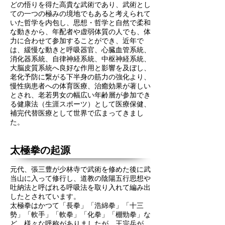
どの悟りを得た高貴な武術であり、武術とし
ての一つの極みの境地でもあると考えられて
いた哲学を内包し、思想・哲学と自然で柔和
な動きから、年配者や虚弱体質の人でも、体
力に合わせて参加することができ、近年で
は、緩慢な動きと呼吸器官、心臓血管系統、
消化器系統、自律神経系統、中枢神経系統、
大脳皮質系統へ良好な作用と影響を及ぼし、
老化予防に繋がる下半身の筋力の強化より、
慢性病患者への体育医療、治癒効果が著しい
とされ、老若男女の幅広い年齢層が参加でき
る健康法（生涯スポーツ）として医療保健、
補完代替医療として世界で広まってきまし
た。
太極拳の起源
元代、張三豊が少林寺で武術を修めた後に武
当山に入って修行し、道教の陰陽五行思想や
吐納法と呼ばれる呼吸法を取り入れて編み出
したとされています。
太極拳はかつて「長拳」「浩綿拳」「十三
勢」「軟手」「軟拳」「化拳」「棚勁拳」な
ど、様々な呼称がありましたが、王宗岳が