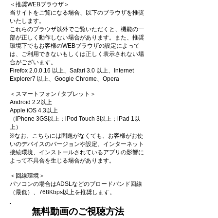
＜推奨WEBブラウザ＞
当サイトをご覧になる場合、以下のブラウザを推奨
いたします。
これらのブラウザ以外でご覧いただくと、機能の一
部が正しく動作しない場合があります。また、推奨
環境下でもお客様のWEBブラウザの設定によって
は、ご利用できないもしくは正しく表示されない場
合がございます。
Firefox 2.0.0.16 以上、Safari 3.0 以上、Internet
Explorer7 以上、Google Chrome、Opera
＜スマートフォン / タブレット＞
Android 2.2以上
Apple iOS 4.3以上
（iPhone 3GS以上；iPod Touch 3以上；iPad 1以
上）
※なお、こちらには問題がなくても、お客様がお使
いのデバイスのバージョンや設定、インターネット
接続環境、インストールされているアプリの影響に
よって不具合を生じる場合があります。
＜回線環境＞
パソコンの場合はADSLなどのブロードバンド回線
（最低）、768Kbps以上を推奨します。
無料動画のご視聴方法