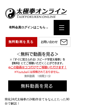
有料会員ログインはこちら→
無料動画を見る
お問い合わせ
​
＜無料で動画を見る＞
※
「すぐに覚えられる! スピード学習太極拳」を
【無料】にて
ご視聴いただくことができます。
​◎
この動画はココだけでご視聴いただけます！
※Youtubeには投稿されておりません。
無料動画 1時間31分
無料動画を見る
簡化24式太極拳の24動作全てをなんとたった90
分で解説！