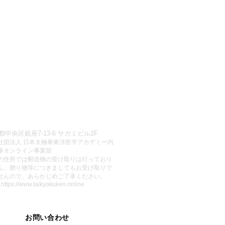
都中央区銀座7-13-6 サガミビル2F
社団法人 日本太極拳東洋医学アカデミー内
拳オンライン事業部
この住所では郵送物の受け取りは行っており
ん。贈り物等につきましてもお受け取りで
せんので、あらかじめご了承ください。
:
https://www.taikyokuken.online
お問い合わせ