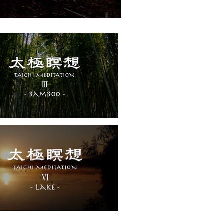
瞑想Ⅲ bamboo" is not playable
Ⅵ lake" is not playable