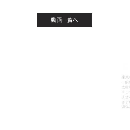
動画一覧へ
拳理論検定
有料会員へのお申込み方法
会員お申込み
有料動画のご視聴方法
販売
パスワードの再設定方法
東京
一般
レッスン
有料会員の退会方法
太極
動画リスト
無料動画のご視聴方法
​※
ませ
動画をみる
ご利用規約
きま
URL
個人情報保護方針
特定商取引法に基づく表記