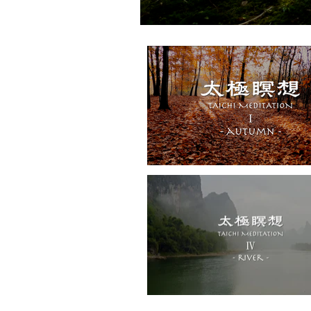
Video "太極瞑想Ⅰ autum" is not playable
Video "太極瞑想Ⅳ river" is not playable