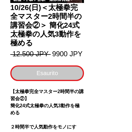
10/26(日)＜太極拳完
全マスター2時間半の
講習会②＞ 簡化24式
太極拳の人気3動作を
極める
Prezzo
Prezzo
 12.500 JPY 
9900 JPY
regolare
scontato
Esaurito
【太極拳完全マスター2時間半の講
習会②】
簡化24式太極拳の人気3動作を極
める
２時間半で人気動作をモノにす