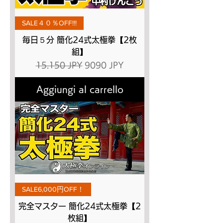
SALE４０％OFF!!!
毎日５分 簡化24式太極拳【2枚
組】
Prezzo regolare
Prezzo scontato
15.150 JPY
9090 JPY
Aggiungi al carrello
SALE6,000円OFF！
完全マスター 簡化24式太極拳【2
枚組】