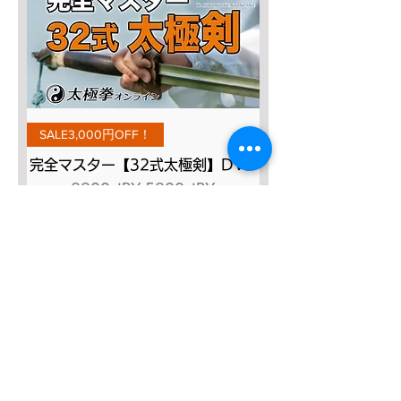
SALE3,000円OFF！
完全マスター【32式太極剣】DVD
Prezzo regolare
Prezzo scontato
8800 JPY
5800 JPY
Aggiungi al carrello