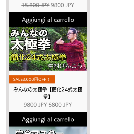
Prezzo regolare
Prezzo scontato
15.800 JPY
9800 JPY
Aggiungi al carrello
SALE3,000円OFF！
みんなの太極拳【簡化24式太極
拳】
Prezzo regolare
Prezzo scontato
9800 JPY
6800 JPY
Aggiungi al carrello