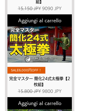
組】
Prezzo regolare
Prezzo scontato
15.150 JPY
9090 JPY
Aggiungi al carrello
SALE6,000円OFF！
完全マスター 簡化24式太極拳【2
枚組】
Prezzo regolare
Prezzo scontato
15.800 JPY
9800 JPY
Aggiungi al carrello