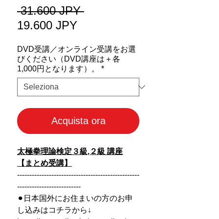
Prezzo
 31.600 JPY 
Prezzo
regolare
19.600 JPY
scontato
DVD受講／オンライン受講をお選
びください（DVD講座は＋各
1,000円となります）。
*
Acquista ora
太極拳理論検定３級,２級 講座
【まとめ受講】
--------------------------------------------------
--------------------------
⚫︎日本国外にお住まいの方のお申
し込みはコチラから↓