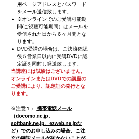
用ページアドレスとパスワード
をメール送信致します。
※オンラインでのご受講可能期
間(ご視聴可能期間）はメールを
受信された日から６ヶ月間とな
ります。
DVD受講の場合は、ご決済確認
後５営業日以内に受講DVDに認
定証を同封し発送致します。
当講座には試験はございません。
オンラインまたはDVDでの講座の
ご受講により、認定証の発行とな
ります。
※注意１）
携帯電話メール
（docomo.ne.jp、
softbank.ne.jp、ezweb.ne.jpな
ど）でのお申し込みの場合、
ご注
文の確認メールが届かないことが