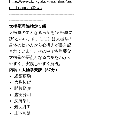
https://www.taikyokuken.online/pro
duct-page/th32ws
--------------------------------------------------
--------------------------
太極拳理論検定３級
太極拳の要となる言葉を“太極拳要
訣”といいます。ここには太極拳の
身体の使い方から心構えが書き記
されています。その中でも重要な
太極拳の要点となる言葉をわかり
やすく、実践しやすく解説。
内容：太極拳要訣（57分）
虚領頂勁
含胸抜背
鬆胯鬆腰
虚実分明
沈肩墜肘
気沈丹田
上下相随