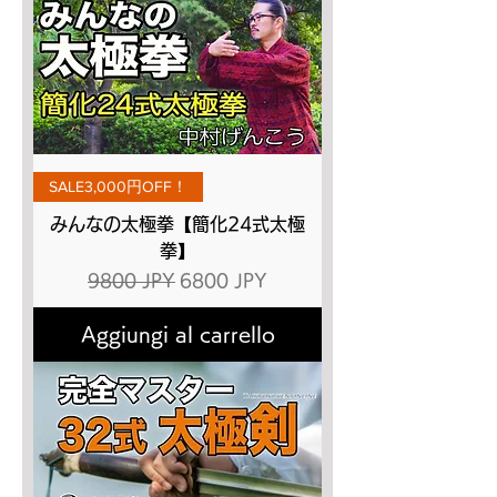
SALE3,000円OFF！
みんなの太極拳【簡化24式太極
拳】
Prezzo regolare
Prezzo scontato
9800 JPY
6800 JPY
Aggiungi al carrello