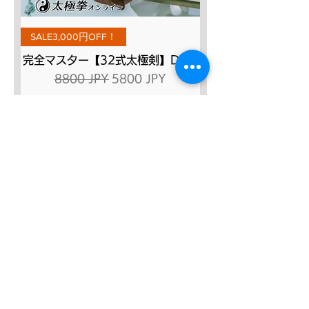
SALE3,000円OFF！
完全マスター【32式太極剣】DVD
Prezzo regolare
Prezzo scontato
8800 JPY
5800 JPY
Aggiungi al carrello
SALE４０％OFF!!!
太極八法五歩 完全マスター
Prezzo regolare
Prezzo scontato
12.120 JPY
7272 JPY