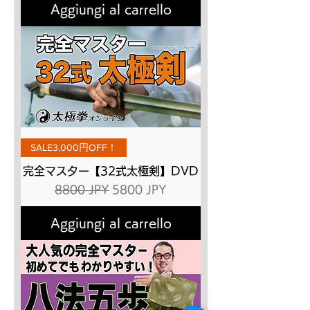
Aggiungi al carrello
SALE3,000円OFF！
完全マスター【32式太極剣】DVD
Prezzo regolare
Prezzo scontato
8800 JPY
5800 JPY
Aggiungi al carrello