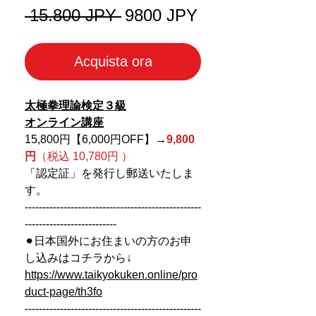
Prezzo
Prezzo
 15.800 JPY 
9800 JPY
regolare
scontato
Acquista ora
太極拳理論検定３級
オンライン講座
15,800円【6,000円OFF】
→
9,800
円
（税込 10,780円 ）
「認定証」を発行し郵送いたしま
す。
--------------------------------------------------
--------------------------
⚫︎日本国外にお住まいの方のお申
し込みはコチラから↓
https://www.taikyokuken.online/pro
duct-page/th3fo
--------------------------------------------------