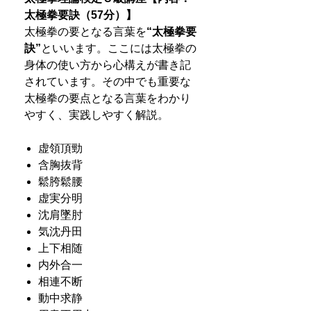
太極拳要訣（57分）】
太極拳の要となる言葉を
“
太極拳要
訣
”
といいます。ここには太極拳の
身体の使い方から心構えが書き記
されています。その中でも重要な
太極拳の要点となる言葉をわかり
やすく、実践しやすく解説。
虚領頂勁
含胸抜背
鬆胯鬆腰
虚実分明
沈肩墜肘
気沈丹田
上下相随
内外合一
相連不断
動中求静