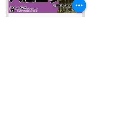
SALE４０％OFF!!!
太極八法五歩 完全マスター
Prezzo regolare
Prezzo scontato
12.120 JPY
7272 JPY
Aggiungi al carrello
SALE４０％OFF！
みんなの総合42式太極拳【２枚
組】