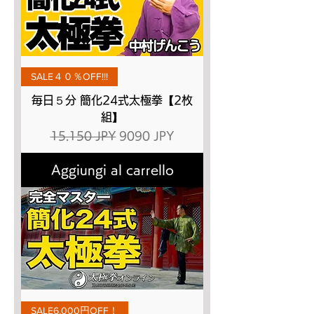
SALE４０％OFF!!!
毎日５分 簡化24式太極拳【2枚
組】
Prezzo regolare
Prezzo scontato
15.150 JPY
9090 JPY
Aggiungi al carrello
SALE6,000円OFF！