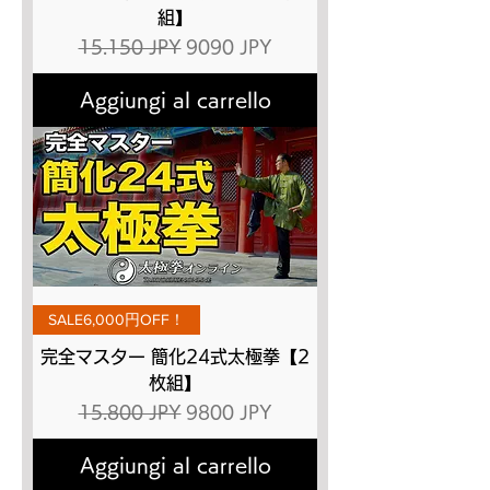
組】
Prezzo regolare
Prezzo scontato
15.150 JPY
9090 JPY
Aggiungi al carrello
SALE6,000円OFF！
完全マスター 簡化24式太極拳【2
枚組】
Prezzo regolare
Prezzo scontato
15.800 JPY
9800 JPY
Aggiungi al carrello