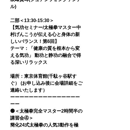
ル)
二部＜13:30-15:30＞
【気功セミナー/太極拳マスター中
村げんこうが伝える心と身体の新
しいバランス！第6回】
テーマ：「健康の質を根本から変
える気功」 動功と静功の融合で得
る深いリラックス
場所：東京体育館(千駄ヶ谷駅す
ぐ） (お申し込み後に会場詳細をご
連絡いたします）
ーーーーーーーーーーーーーーー
ーー
🟢＜太極拳完全マスター2時間半の
講習会④＞
簡化24式太極拳の人気3動作を極