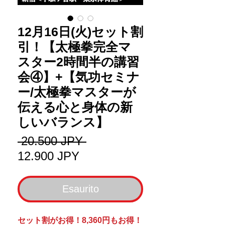
12月16日(火)セット割
引！【太極拳完全マ
スター2時間半の講習
会④】+【気功セミナ
ー/太極拳マスターが
伝える心と身体の新
しいバランス】
Prezzo
 20.500 JPY 
Prezzo
regolare
12.900 JPY
scontato
Esaurito
セット割がお得！8,360円もお得！