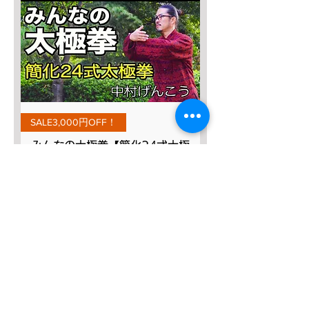
SALE3,000円OFF！
みんなの太極拳【簡化24式太極
拳】
Prezzo regolare
Prezzo scontato
9800 JPY
6800 JPY
Aggiungi al carrello