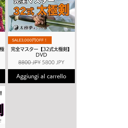
Vista rapida
SALE3,000円OFF！
極
完全マスター【32式太極剣】
DVD
tato
Prezzo regolare
Prezzo scontato
8800 JPY
5800 JPY
Aggiungi al carrello