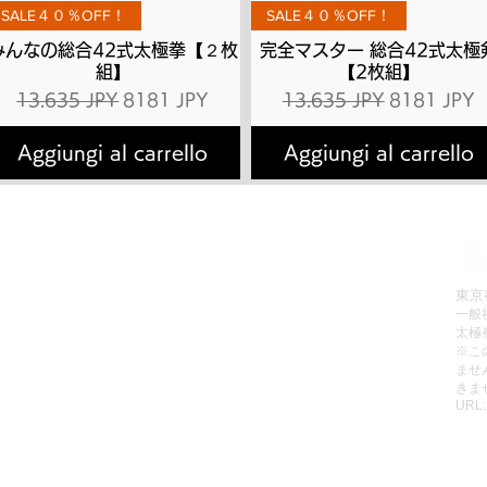
Vista rapida
Vista rapida
SALE４０％OFF！
SALE４０％OFF！
みんなの総合42式太極拳【２枚
完全マスター 総合42式太極
組】
【2枚組】
Prezzo regolare
Prezzo scontato
Prezzo regolare
Prezzo sco
13.635 JPY
8181 JPY
13.635 JPY
8181 JPY
Aggiungi al carrello
Aggiungi al carrello
拳理論検定
有料会員へのお申込み方法
会員お申込み
有料動画のご視聴方法
販売
パスワードの再設定方法
東京
一般
レッスン
有料会員の退会方法
太極
動画リスト
無料動画のご視聴方法
​※
ませ
動画をみる
ご利用規約
きま
URL
個人情報保護方針
特定商取引法に基づく表記