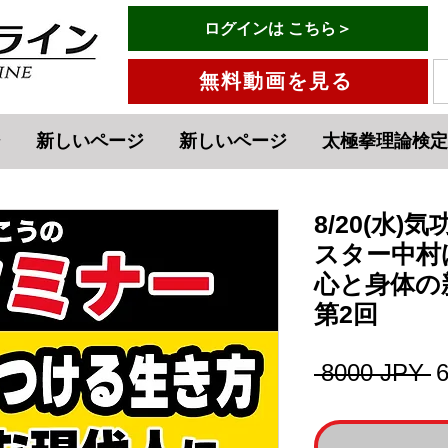
有料会員ログインはこちら→
ログインは こちら＞
メニュー
無料動画を見る
ジ
新しいページ
新しいページ
太極拳理論検定
8/20(水
スター中村
心と身体の
第2回
P
 8000 JPY 
r