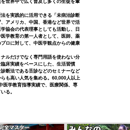
法を世界中で広く普及し多くの生徒を輩
断法を実践的に活用できる「未病治診断
ず、アメリカ、中国、香港など世界で活
医学協会の代表理事としても活動し、日
中医学教育の第一人者として、医師、薬
のプロに対して、中医学観点からの健康
ョナルだけでなく専門用語を使わない分
な臨床実績をベースにした、生活習慣
な診断法である舌診などのセミナーなど
も高い人気を集める。60,000人以上
上の中医学教育指導実績で、医療関係、専
ている。