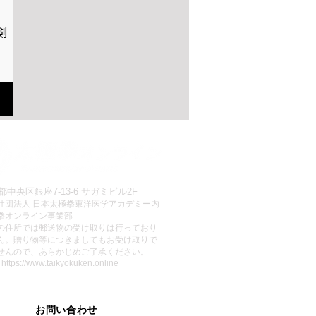
剣
ntato
都中央区銀座7-13-6 サガミビル2F
社団法人 日本太極拳東洋医学アカデミー内
拳オンライン事業部
この住所では郵送物の受け取りは行っており
ん。贈り物等につきましてもお受け取りで
せんので、あらかじめご了承ください。
:
https://www.taikyokuken.online
お問い合わせ