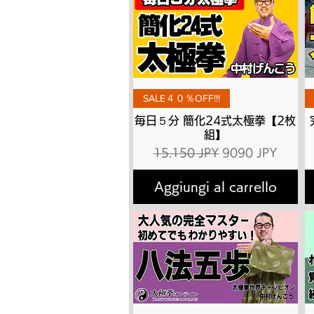
Vista rapida
SALE４０％OFF!!!
毎日５分 簡化24式太極拳【2枚
組】
Prezzo regolare
Prezzo scontato
15.150 JPY
9090 JPY
Aggiungi al carrello