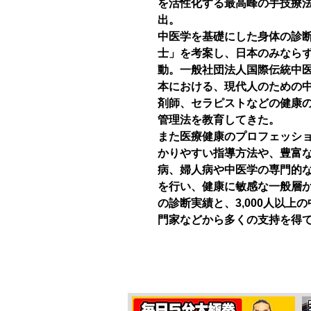
を活性化する最高峰の手技療
出。
中医学を基礎にした身体の診
士」を考案し、日本のみなら
動。一般社団法人国際伝統中
本における、現代人のための
剤師、セラピストなどの健康
管理法を教育してきた。
また医療健康のプロフェッシ
かりやすい指導方法や、豊富
病、婦人病や中医学の専門的
を行い、健康に敏感な一般層から
の診断実績と、3,000人以
門家などから多くの支持を得