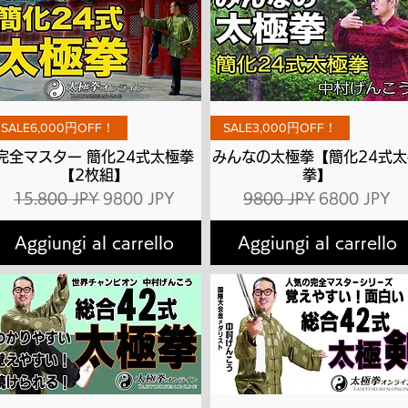
Vista rapida
Vista rapida
SALE6,000円OFF！
SALE3,000円OFF！
完全マスター 簡化24式太極拳
みんなの太極拳【簡化24式太
【2枚組】
拳】
Prezzo regolare
Prezzo scontato
Prezzo regolare
Prezzo scon
15.800 JPY
9800 JPY
9800 JPY
6800 JPY
Aggiungi al carrello
Aggiungi al carrello