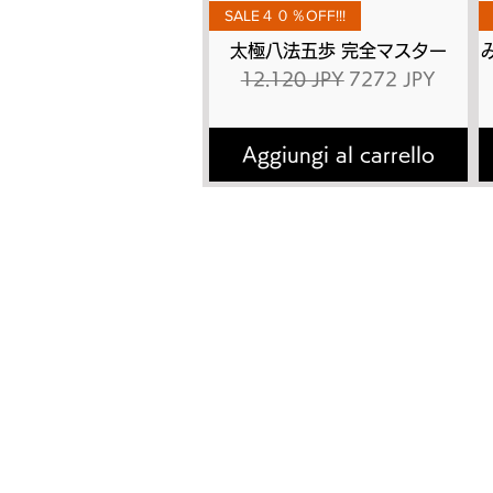
Vista rapida
SALE４０％OFF!!!
太極八法五歩 完全マスター
Prezzo regolare
Prezzo scontato
12.120 JPY
7272 JPY
Aggiungi al carrello
トップページ
太極
太極拳とは
有料
​講師プロフィール
DVD
書籍出版
動画
よくあるご質問
有料
お問い合わせ
無料
有料会員の退会