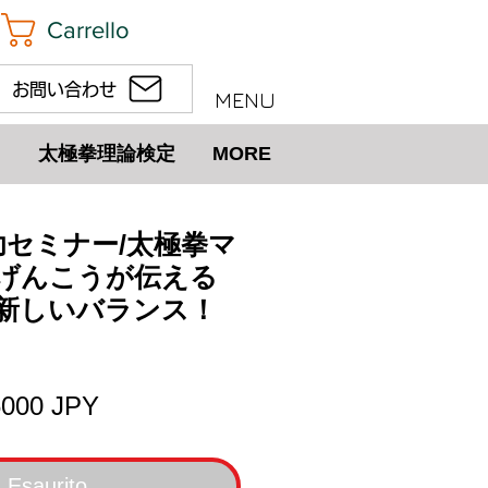
Carrello
お問い合わせ
MENU
太極拳理論検定
MORE
)気功セミナー/太極拳マ
げんこうが伝える
新しいバランス！
rezzo
Prezzo
6000 JPY
egolare
scontato
Esaurito