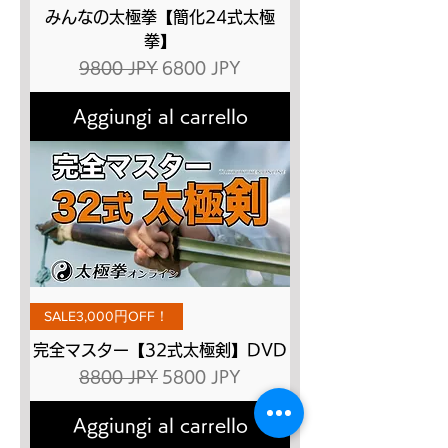
みんなの太極拳【簡化24式太極
拳】
Prezzo regolare
Prezzo scontato
9800 JPY
6800 JPY
Aggiungi al carrello
SALE3,000円OFF！
完全マスター【32式太極剣】DVD
Prezzo regolare
Prezzo scontato
8800 JPY
5800 JPY
Aggiungi al carrello