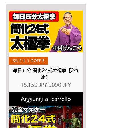
SALE４０％OFF!!!
毎日５分 簡化24式太極拳【2枚
組】
Prezzo regolare
Prezzo scontato
15.150 JPY
9090 JPY
Aggiungi al carrello