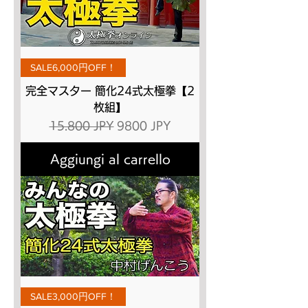
SALE6,000円OFF！
完全マスター 簡化24式太極拳【2
枚組】
Prezzo regolare
Prezzo scontato
15.800 JPY
9800 JPY
Aggiungi al carrello
SALE3,000円OFF！