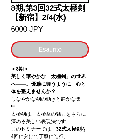
8期,第3回32式太極剣
【新宿】2/4(水)
Prezzo
6000 JPY
Esaurito
＜8期＞
美しく華やかな「太極剣」の世界
へ――。優雅に舞うように、心と
体を整えませんか？
しなやかな剣の動きと静かな集
中。
太極剣は、太極拳の魅力をさらに
深める美しい表現法です。
このセミナーでは、
32式太極剣
を
4回に分けて丁寧に進行。