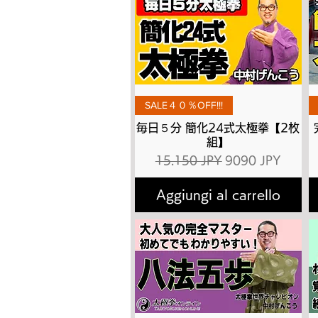
Vista rapida
SALE４０％OFF!!!
毎日５分 簡化24式太極拳【2枚
組】
Prezzo regolare
Prezzo scontato
15.150 JPY
9090 JPY
Aggiungi al carrello