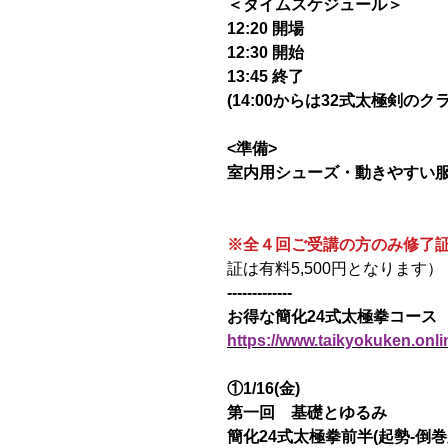
＜タイムスケジュール＞
12:20 開場
12:30 開始
13:45 終了
(14:00からは32式太極剣のク
<準備>
室内用シューズ・動きやすい
※全４回ご受講の方のみ修了
証は有料5,500円となります）
-------------
お得な簡化24式太極拳コース
https://www.taikyokuken.onli
①1/16(金)
第一回 基礎とゆるみ
簡化24式太極拳前半(起勢-倒巻