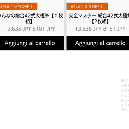
Vista rapida
Vista rapida
SALE４０％OFF！
SALE４０％OFF！
みんなの総合42式太極拳【２枚
完全マスター 総合42式太極
組】
【2枚組】
Prezzo regolare
Prezzo scontato
Prezzo regolare
Prezzo sco
13.635 JPY
8181 JPY
13.635 JPY
8181 JPY
Aggiungi al carrello
Aggiungi al carrello
拳理論検定
有料会員へのお申込み方法
会員お申込み
有料動画のご視聴方法
販売
パスワードの再設定方法
東京
一般
レッスン
有料会員の退会方法
太極
動画リスト
無料動画のご視聴方法
​※
ませ
動画をみる
ご利用規約
きま
URL
個人情報保護方針
特定商取引法に基づく表記