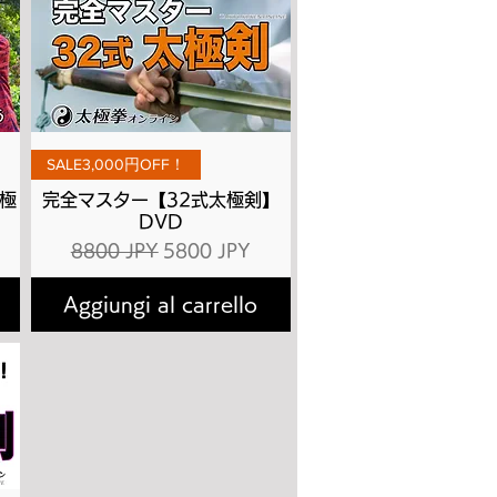
Vista rapida
SALE3,000円OFF！
極
完全マスター【32式太極剣】
DVD
tato
Prezzo regolare
Prezzo scontato
8800 JPY
5800 JPY
Aggiungi al carrello