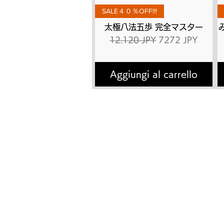
Vista rapida
SALE４０％OFF!!!
太極八法五歩 完全マスター
Prezzo regolare
Prezzo scontato
12.120 JPY
7272 JPY
Aggiungi al carrello
トップページ
太極
太極拳とは
有料
​講師プロフィール
DVD
書籍出版
動画
よくあるご質問
有料
お問い合わせ
無料
有料会員の退会