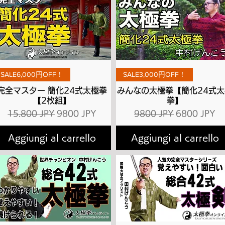
Vista rapida
Vista rapida
SALE6,000円OFF！
SALE3,000円OFF！
完全マスター 簡化24式太極拳
みんなの太極拳【簡化24式太
【2枚組】
拳】
Prezzo regolare
Prezzo scontato
Prezzo regolare
Prezzo scon
15.800 JPY
9800 JPY
9800 JPY
6800 JPY
Aggiungi al carrello
Aggiungi al carrello