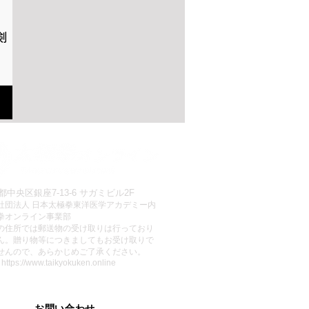
剣
ntato
都中央区銀座7-13-6 サガミビル2F
社団法人 日本太極拳東洋医学アカデミー内
拳オンライン事業部
この住所では郵送物の受け取りは行っており
ん。贈り物等につきましてもお受け取りで
せんので、あらかじめご了承ください。
:
https://www.taikyokuken.online
お問い合わせ