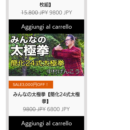
枚組】
Prezzo regolare
Prezzo scontato
15.800 JPY
9800 JPY
Aggiungi al carrello
SALE3,000円OFF！
みんなの太極拳【簡化24式太極
拳】
Prezzo regolare
Prezzo scontato
9800 JPY
6800 JPY
Aggiungi al carrello