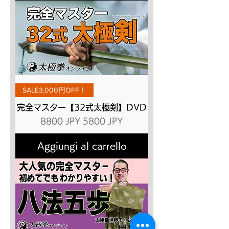
SALE3,000円OFF！
完全マスター【32式太極剣】DVD
Prezzo regolare
Prezzo scontato
8800 JPY
5800 JPY
Aggiungi al carrello