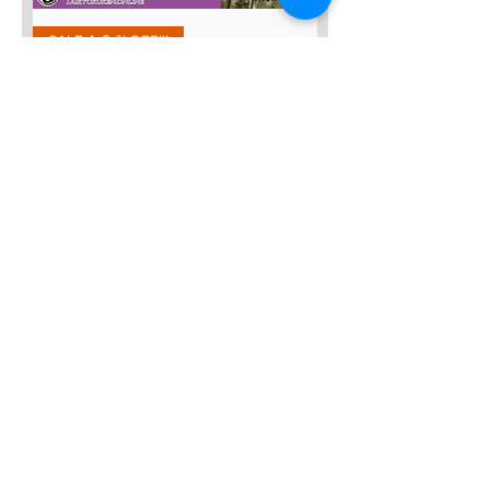
SALE４０％OFF!!!
太極八法五歩 完全マスター
Prezzo regolare
Prezzo scontato
12.120 JPY
7272 JPY
Aggiungi al carrello
SALE４０％OFF！
みんなの総合42式太極拳【２枚
組】
Prezzo regolare
Prezzo scontato
13.635 JPY
8181 JPY