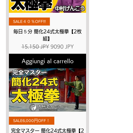
SALE４０％OFF!!!
毎日５分 簡化24式太極拳【2枚
組】
Prezzo regolare
Prezzo scontato
15.150 JPY
9090 JPY
Aggiungi al carrello
SALE6,000円OFF！
完全マスター 簡化24式太極拳【2