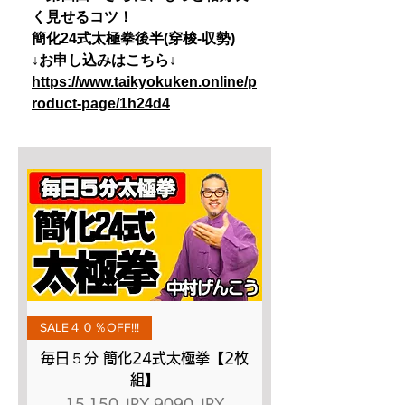
く見せるコツ！
簡化24式太極拳後半(穿梭-収勢)
↓お申し込みはこちら↓
https://www.taikyokuken.online/p
roduct-page/1h24d4
SALE４０％OFF!!!
毎日５分 簡化24式太極拳【2枚
組】
Prezzo regolare
Prezzo scontato
15.150 JPY
9090 JPY