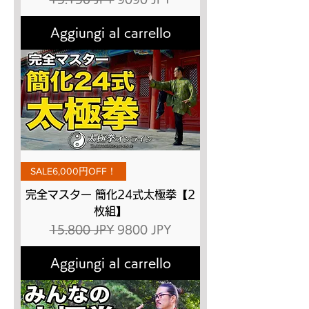
Aggiungi al carrello
SALE6,000円OFF！
完全マスター 簡化24式太極拳【2
枚組】
Prezzo regolare
Prezzo scontato
15.800 JPY
9800 JPY
Aggiungi al carrello