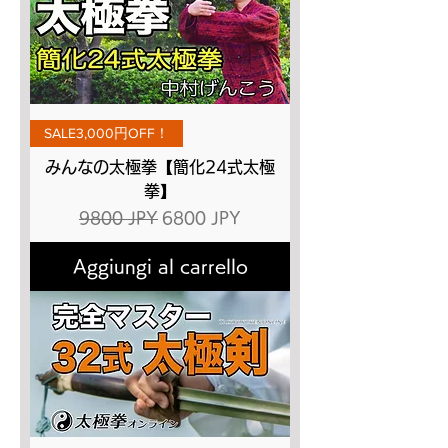
SALE3,000円OFF！
みんなの太極拳【簡化24式太極
拳】
Prezzo regolare
Prezzo scontato
9800 JPY
6800 JPY
Aggiungi al carrello