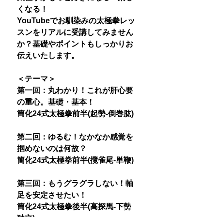
くなる！
YouTubeでお馴染みの太極拳レッ
スンをリアルに受講してみません
か？基礎やポイントもしっかりお
伝えいたします。
＜テーマ＞
第一回：丸わかり！これが肝心要
の重心。基礎・基本！
簡化24式太極拳前半(起勢-倒巻肱)
第二回：ゆるむ！なかなか感覚を
掴めないのは何故？
簡化24式太極拳前半(攬雀尾-単鞭)
第三回：もうグラグラしない！軸
足を安定させたい！
簡化24式太極拳後半(高探馬-下勢