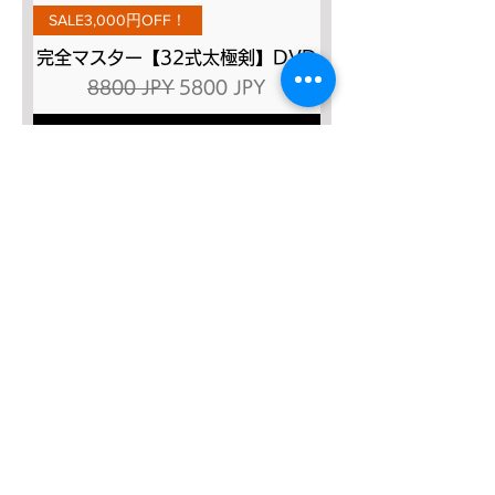
SALE3,000円OFF！
完全マスター【32式太極剣】DVD
Prezzo regolare
Prezzo scontato
8800 JPY
5800 JPY
Aggiungi al carrello
SALE４０％OFF!!!
太極八法五歩 完全マスター
Prezzo regolare
Prezzo scontato
12.120 JPY
7272 JPY
Aggiungi al carrello